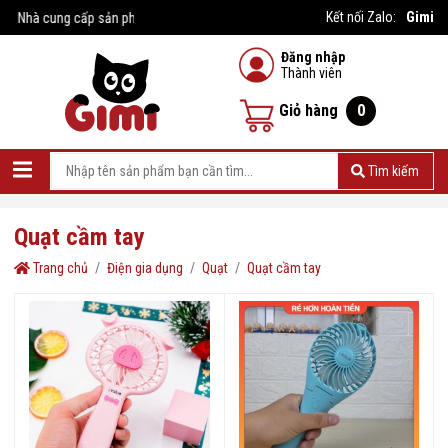
Gimi
Kết nối Zalo:
 Nhà cung cấp sản phẩm giá rẻ
Đăng nhập
Thành viên
Giỏ hàng
0
Tìm kiếm
Quạt cầm tay
Trang chủ
Điện gia dụng
Quạt
Quạt cầm tay