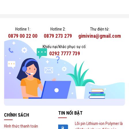
Hotline 1:
Hotline 2:
Thư điện tử:
0879 00 22 00
0879 273 279
gimivina@gmail.com
Khiếu nại/khắc phục sự cố:
0292 7777 739
TIN NỔI BẬT
CHÍNH SÁCH
Lõi pin Lithium-ion Polymer là
Hình thức thanh toán