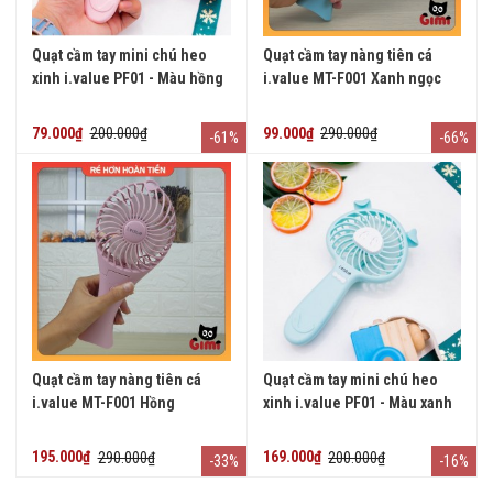
Quạt cầm tay mini chú heo
Quạt cầm tay nàng tiên cá
xinh i.value PF01 - Màu hồng
i.value MT-F001 Xanh ngọc
79.000₫
200.000₫
99.000₫
290.000₫
-61%
-66%
Quạt cầm tay nàng tiên cá
Quạt cầm tay mini chú heo
i.value MT-F001 Hồng
xinh i.value PF01 - Màu xanh
195.000₫
290.000₫
169.000₫
200.000₫
-33%
-16%