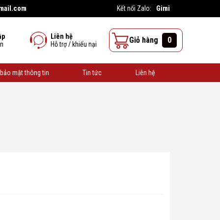
mail.com
Gimi
Kết nối Zalo:
ập
Liên hệ
Giỏ hàng
0
ên
Hỗ trợ / khiếu nại
bảo mật thông tin
Tin tức
Liên hệ