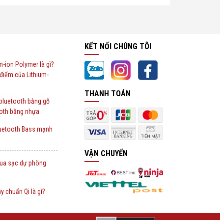
KẾT NỐI CHÚNG TÔI
um-ion Polymer là gì?
điểm của Lithium-
THANH TOÁN
 bluetooth bằng gỗ
ooth bằng nhựa
luetooth Bass mạnh
i
VẬN CHUYỂN
ua sạc dự phòng
y chuẩn Qi là gì?