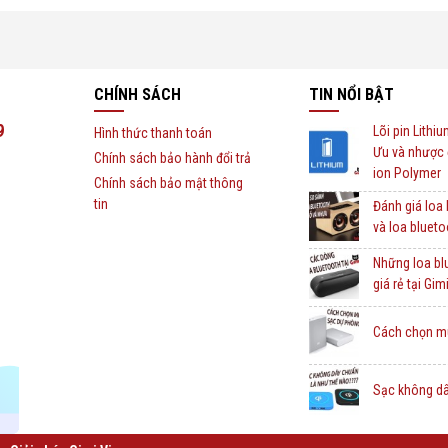
CHÍNH SÁCH
TIN NỔI BẬT
9
Lõi pin Lithi
Hình thức thanh toán
Ưu và nhược 
Chính sách bảo hành đổi trả
ion Polymer
Chính sách bảo mật thông
tin
Đánh giá loa
và loa bluet
Những loa b
giá rẻ tại Gim
Cách chọn m
Sạc không dâ