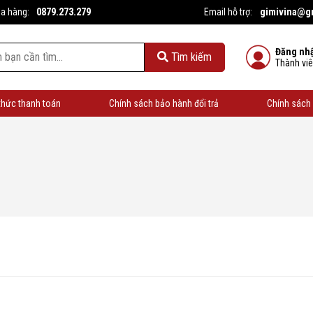
0879.273.279
gimivina@g
ua hàng:
Email hỗ trợ:
Đăng nh
Tìm kiếm
Thành vi
thức thanh toán
Chính sách bảo hành đổi trả
Chính sách 