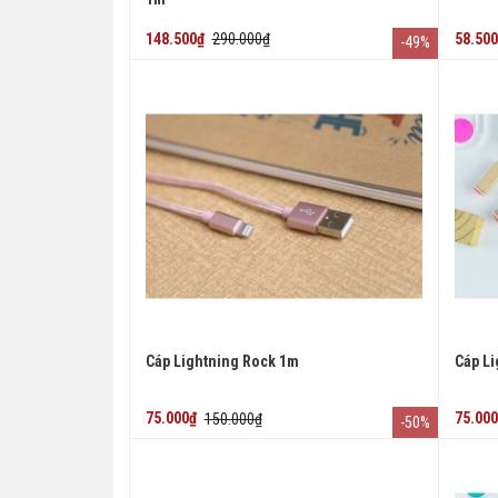
148.500₫
290.000₫
58.50
-49%
Cáp Lightning Rock 1m
Cáp Li
75.000₫
150.000₫
75.00
-50%