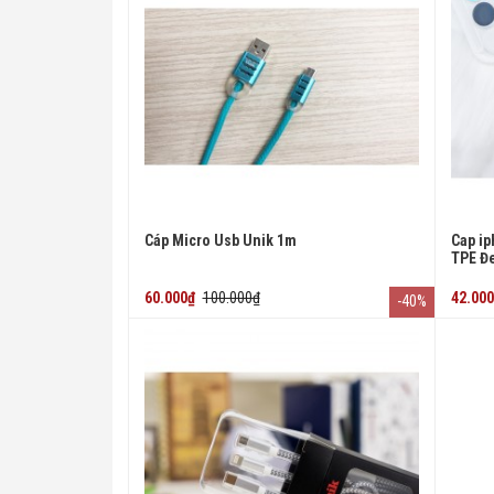
Cáp Micro Usb Unik 1m
Cap ip
TPE Đ
60.000₫
100.000₫
42.00
-40%