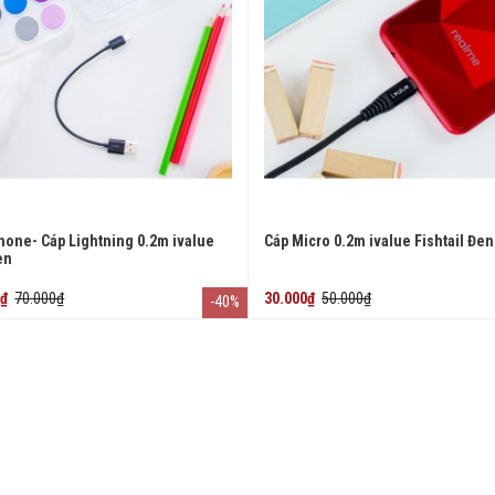
hone- Cáp Lightning 0.2m ivalue
Cáp Micro 0.2m ivalue Fishtail Đen
en
0₫
70.000₫
30.000₫
50.000₫
-40%