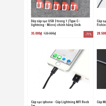
Dây cáp sạc USB 3 trong 1 (Type C -
Cáp sạ
lightning - Micro) chính hãng Unik
Fishi
35.000₫
120.000₫
28.50
-71%
Cáp sạc iphone - Cáp Lightning MFI Rock
Cáp M
1m