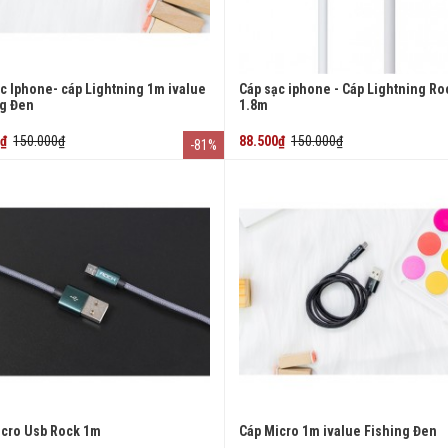
c Iphone- cáp Lightning 1m ivalue
Cáp sạc iphone - Cáp Lightning Ro
ng Đen
1.8m
0₫
150.000₫
88.500₫
150.000₫
-81%
icro Usb Rock 1m
Cáp Micro 1m ivalue Fishing Đen