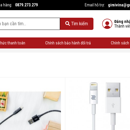
0879.273.279
gimivina@g
ua hàng:
Email hỗ trợ:
Đăng nh
Tìm kiếm
Thành vi
thức thanh toán
Chính sách bảo hành đổi trả
Chính sách 