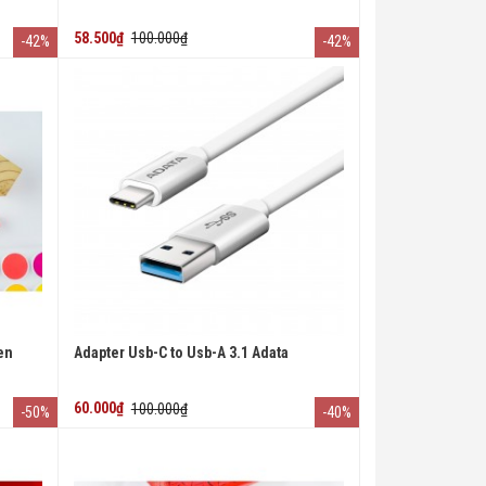
58.500₫
100.000₫
-42%
-42%
en
Adapter Usb-C to Usb-A 3.1 Adata
60.000₫
100.000₫
-50%
-40%