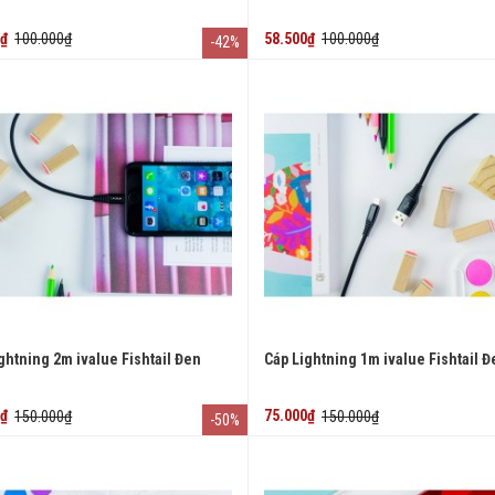
0₫
100.000₫
58.500₫
100.000₫
-42%
ghtning 2m ivalue Fishtail Đen
Cáp Lightning 1m ivalue Fishtail Đ
0₫
150.000₫
75.000₫
150.000₫
-50%