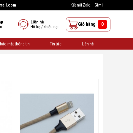
mail.com
Gimi
Kết nối Zalo:
ập
Liên hệ
Giỏ hàng
0
ên
Hỗ trợ / khiếu nại
bảo mật thông tin
Tin tức
Liên hệ