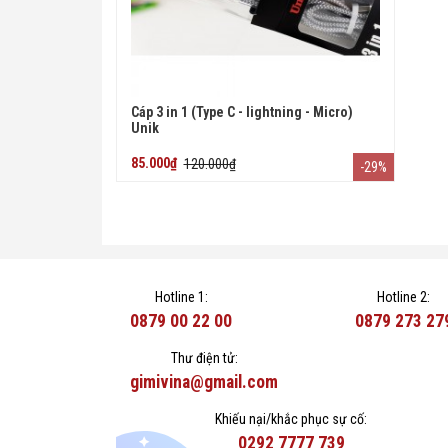
Cáp 3 in 1 (Type C - lightning - Micro)
Unik
85.000₫
120.000₫
-29%
Hotline 1:
Hotline 2:
0879 00 22 00
0879 273 27
Thư điện tử:
gimivina@gmail.com
Khiếu nại/khắc phục sự cố:
0292 7777 739