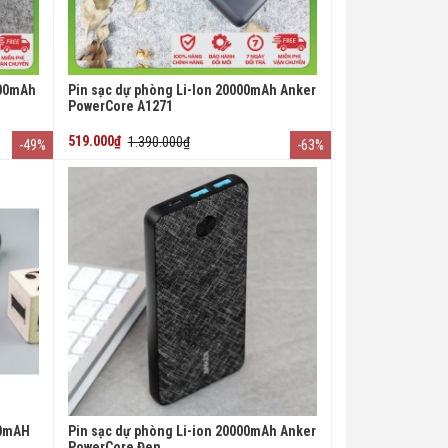
000mAh
Pin sạc dự phòng Li-Ion 20000mAh Anker
PowerCore A1271
519.000₫
1.390.000₫
-49%
-63%
00mAH
Pin sạc dự phòng Li-ion 20000mAh Anker
PowerCore Đen