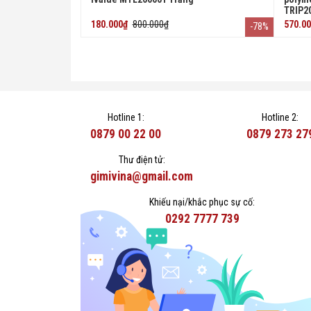
TRIP2
180.000₫
800.000₫
570.0
-78%
Hotline 1:
Hotline 2:
0879 00 22 00
0879 273 27
Thư điện tử:
gimivina@gmail.com
Khiếu nại/khắc phục sự cố:
0292 7777 739