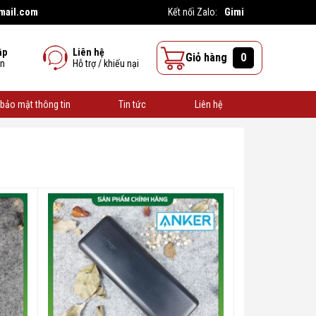
mail.com
Gimi
Kết nối Zalo:
ập
Liên hệ
Giỏ hàng
0
ên
Hỗ trợ / khiếu nại
bảo mật thông tin
Tin tức
Liên hệ