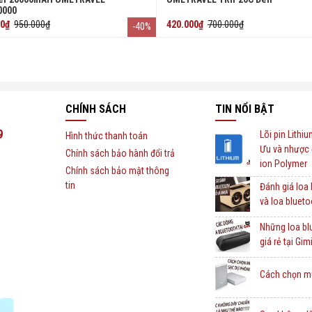
0000
00₫
950.000₫
420.000₫
700.000₫
-40%
CHÍNH SÁCH
TIN NỔI BẬT
9
Lõi pin Lithi
Hình thức thanh toán
Ưu và nhược 
Chính sách bảo hành đổi trả
ion Polymer
Chính sách bảo mật thông
tin
Đánh giá loa
và loa bluet
Những loa b
giá rẻ tại Gim
Cách chọn m