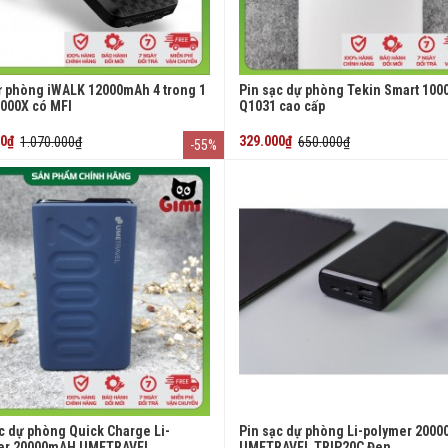
ự phòng iWALK 12000mAh 4 trong 1
Pin sạc dự phòng Tekin Smart 10
000X có MFI
Q1031 cao cấp
00₫
1.070.000₫
329.000₫
650.000₫
-55%
c dự phòng Quick Charge Li-
Pin sạc dự phòng Li-polymer 200
er 20000mAH UMETRAVEL
UMETRAVEL TRIP20C Đen