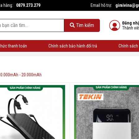
0879.273.279
gimivina@g
ua hàng:
Email hỗ trợ:
Đăng nh
Tìm kiếm
Thành vi
thức thanh toán
Chính sách bảo hành đổi trả
Chính sách 
10.000mAh - 20.000mAh