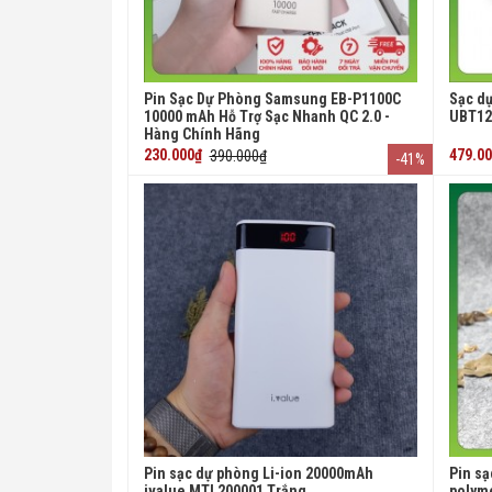
Pin Sạc Dự Phòng Samsung EB-P1100C
Sạc d
10000 mAh Hỗ Trợ Sạc Nhanh QC 2.0 -
UBT12
Hàng Chính Hãng
230.000₫
390.000₫
479.0
-41%
Pin sạc dự phòng Li-ion 20000mAh
Pin sạ
ivalue MTL200001 Trắng
polym