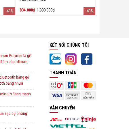
834.000₫
1.390.000₫
-40%
-40%
KẾT NỐI CHÚNG TÔI
um-ion Polymer là gì?
điểm của Lithium-
THANH TOÁN
 bluetooth bằng gỗ
ooth bằng nhựa
luetooth Bass mạnh
i
VẬN CHUYỂN
ua sạc dự phòng