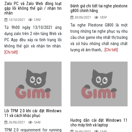
Zalo PC và Zalo Web đồng loạt
Đánh giá chi tiết tai nghe plextone
gặp lỗi không thể gửi / nhận tin
g800 chính hãng
nhắn
30/06/2021
1859
13/10/2021
1390
Tai nghe Plextone G800 là một
Từ 9h00 ngày 13/10/2021 ứng
trong những tai nghe phục vụ nhu
dụng zalo trên 2 nền tảng Web và
cầu chơi game nhẹ nhất thị trường
PC App đều xảy ra tình trạng lỗi
và sở hữu những chất năng chất
không thể gửi và nhận tin nhắn.
lượng về âm thanh,...
[Chi tiết]
[Chi tiết]
Lỗi TPM 2.0 khi cài đặt Windows
11 và cách khắc phục
Hướng dẫn cài đặt Windows 11
26/06/2021
1646
cho máy tính và laptop
TPM 2.0 requirement for running
26/06/2021
1548