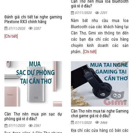
Cần Thơ nên mua loa bluetooth
giá rẻ ở đâu?
07/11/2020
2201
Đánh giá chi tiết tai nghe gaming
Nắm bát nhu cầu mua loa
Plextone RX3 chính hãng
Bluetooth của các khách hàng tại
07/11/2020
3207
Cần Thơ, Gimi xin thông tin đến
[Chi tiết]
các bạn địa chỉ các cửa hàng
chuyên kinh doanh các sản
phẩm...
[Chi tiết]
Cần Thơ nên mua tai nghe Gaming
Cần Thơ nên mua pin sạc dự
chơi game giá rẻ ở đâu?
phòng giá rẻ ở đâu?
07/11/2020
3466
07/11/2020
2361
Địa chỉ các cửa hàng có bán các