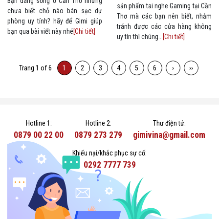
Bạn đang sống ở Cần Thơ nhưng
sản phẩm tai nghe Gaming tại Cần
chưa biết chỗ nào bán sạc dự
Thơ mà các bạn nên biết, nhằm
phòng uy tính? hãy để Gimi giúp
tránh được các cửa hàng không
bạn qua bài viết này nhé
[Chi tiết]
uy tín thì chúng...
[Chi tiết]
Trang 1 of 6
1
2
3
4
5
6
›
››
Hotline 1:
Hotline 2:
Thư điện tử:
0879 00 22 00
0879 273 279
gimivina@gmail.com
Khiếu nại/khắc phục sự cố:
0292 7777 739