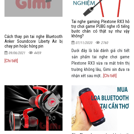
Tai nghe gaming Plextone RX3 hỗ
trợ chơi game PUBG nghe rõ tiếng
bước chân có thật sự như vậy
không?
Cách thay pin tai nghe Bluetooth
Anker Soundcore Liberty Air bị
07/11/2020
2760
chay pin hoặc hỏng pin
Dưới đây là bài đánh giá chi tiết
09/06/2021
4459
sản phẩm tai nghe chơi game
[Chi tiết]
Plextone RX3 vừa ra mắt trên thị
trường không lâu, Gimi xin đưa ra
nhận xét sau một...
[Chi tiết]