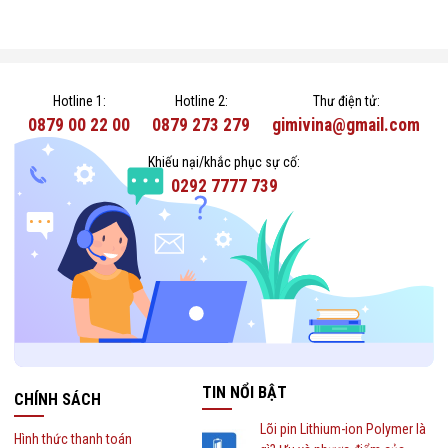
Hotline 1:
Hotline 2:
Thư điện tử:
0879 00 22 00
0879 273 279
gimivina@gmail.com
Khiếu nại/khắc phục sự cố:
0292 7777 739
TIN NỔI BẬT
CHÍNH SÁCH
Lõi pin Lithium-ion Polymer là
Hình thức thanh toán