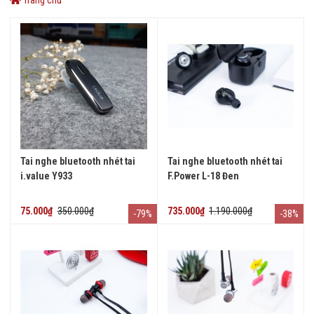
Tai nghe bluetooth nhét tai
Tai nghe bluetooth nhét tai
i.value Y933
F.Power L-18 Đen
75.000₫
350.000₫
735.000₫
1.190.000₫
-79%
-38%