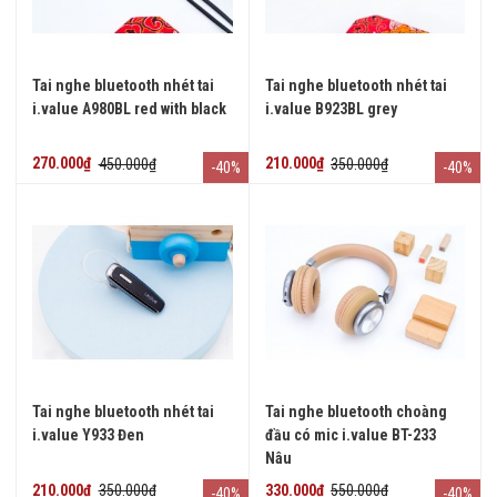
Tai nghe bluetooth nhét tai
Tai nghe bluetooth nhét tai
i.value A980BL red with black
i.value B923BL grey
270.000₫
450.000₫
210.000₫
350.000₫
-40%
-40%
Tai nghe bluetooth nhét tai
Tai nghe bluetooth choàng
i.value Y933 Đen
đầu có mic i.value BT-233
Nâu
210.000₫
350.000₫
330.000₫
550.000₫
-40%
-40%