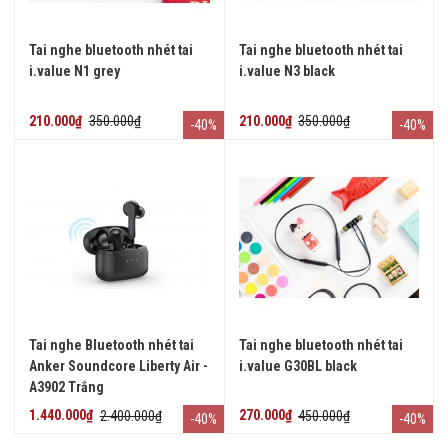
Tai nghe bluetooth nhét tai
Tai nghe bluetooth nhét tai
i.value N1 grey
i.value N3 black
210.000₫
350.000₫
210.000₫
350.000₫
-40%
-40%
Tai nghe Bluetooth nhét tai
Tai nghe bluetooth nhét tai
Anker Soundcore Liberty Air -
i.value G30BL black
A3902 Trắng
1.440.000₫
2.400.000₫
270.000₫
450.000₫
-40%
-40%