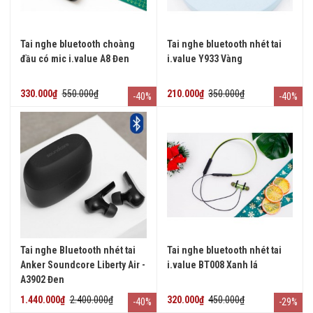
Tai nghe bluetooth choàng
Tai nghe bluetooth nhét tai
đầu có mic i.value A8 Đen
i.value Y933 Vàng
330.000₫
550.000₫
210.000₫
350.000₫
-40%
-40%
Tai nghe Bluetooth nhét tai
Tai nghe bluetooth nhét tai
Anker Soundcore Liberty Air -
i.value BT008 Xanh lá
A3902 Đen
1.440.000₫
2.400.000₫
320.000₫
450.000₫
-40%
-29%