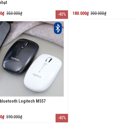
nhạt
00₫
350.000₫
180.000₫
300.000₫
-40%
 bluetooth Logitech M557
00₫
590.000₫
-40%