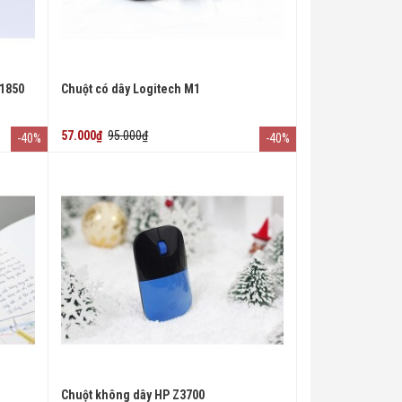
 1850
Chuột có dây Logitech M1
57.000₫
95.000₫
-40%
-40%
Chuột không dây HP Z3700