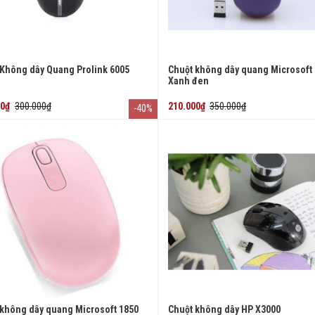
 Không dây Quang Prolink 6005
Chuột không dây quang Microsoft
Xanh đen
00₫
300.000₫
210.000₫
350.000₫
-40%
 không dây quang Microsoft 1850
Chuột không dây HP X3000