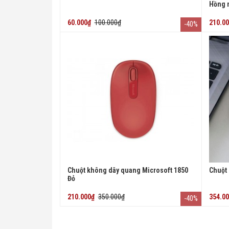
Hồng 
60.000₫
100.000₫
210.0
-40%
Chuột không dây quang Microsoft 1850
Chuột
Đỏ
210.000₫
350.000₫
354.0
-40%