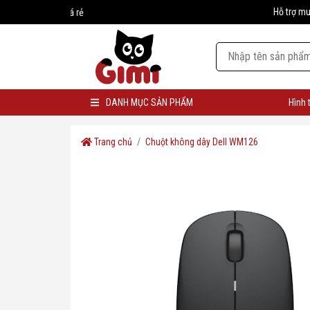
Hỗ trợ m
#1 Nhà cung cấp s
DANH MỤC SẢN PHẨM
Hình 
Trang chủ
Chuột không dây Dell WM126