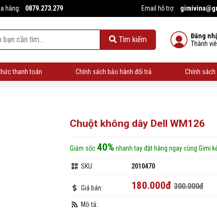
0879.273.279
gimivina@g
ua hàng:
Email hỗ trợ:
ản phẩm giá rẻ
Đăng nh
Tìm kiếm
Thành vi
thức thanh toán
Chính sách bảo hành đổi trả
Chính sách 
Chuột không dây Dell WM126
40%
Giảm sốc
nhanh tay đặt hàng ngay cùng Gimi kẻ
SKU:
2010470
180.000đ
300.000đ
Giá bán:
Mô tả: