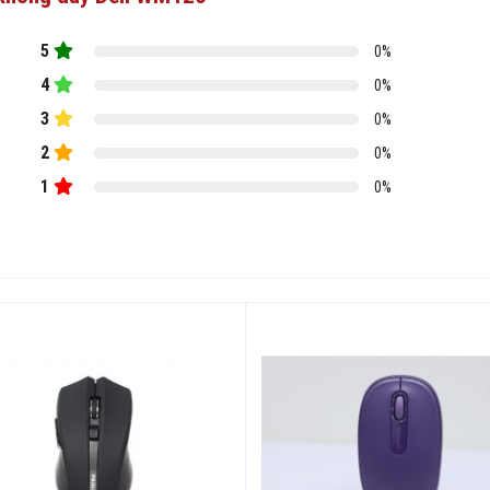
5
0%
4
0%
3
0%
2
0%
1
0%