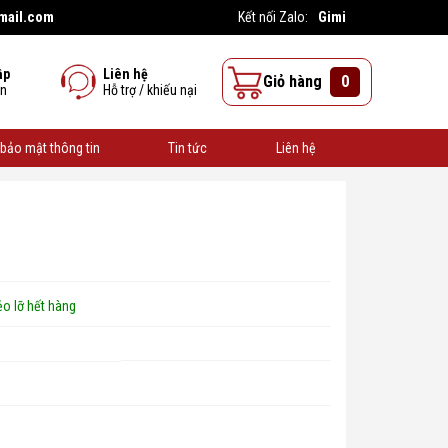
mail.com
Gimi
Kết nối Zalo:
ập
Liên hệ
Giỏ hàng
0
ên
Hỗ trợ / khiếu nại
bảo mật thông tin
Tin tức
Liên hệ
o lỡ hết hàng