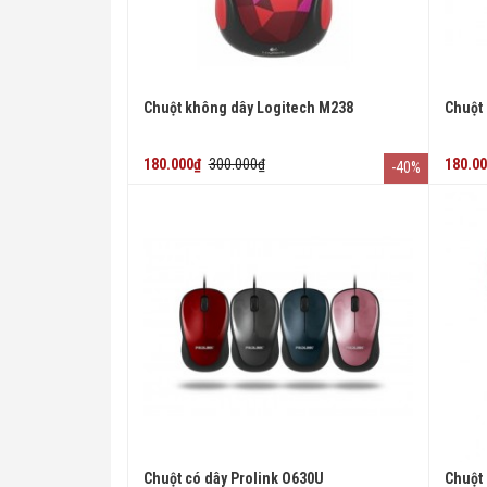
Chuột không dây Logitech M238
Chuột
180.000₫
300.000₫
180.0
-40%
Chuột có dây Prolink O630U
Chuột