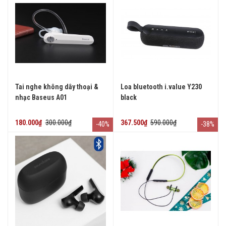
Tai nghe không dây thoại &
Loa bluetooth i.value Y230
nhạc Baseus A01
black
180.000₫
300.000₫
367.500₫
590.000₫
-40%
-38%