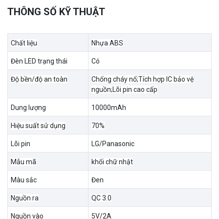
THÔNG SỐ KỸ THUẬT
Chất liệu
Nhựa ABS
Đèn LED trạng thái
Có
Độ bền/độ an toàn
Chống cháy nổ;Tích hợp IC bảo vệ
nguồn;Lõi pin cao cấp
Dung lượng
10000mAh
Hiệu suất sử dụng
70%
Lõi pin
LG/Panasonic
Mẫu mã
khối chữ nhật
Màu sắc
Đen
Nguồn ra
QC 3.0
Nguồn vào
5V/2A