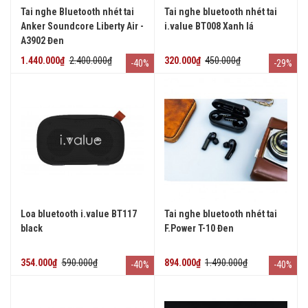
Tai nghe Bluetooth nhét tai
Tai nghe bluetooth nhét tai
Anker Soundcore Liberty Air -
i.value BT008 Xanh lá
A3902 Đen
1.440.000₫
2.400.000₫
320.000₫
450.000₫
-40%
-29%
Loa bluetooth i.value BT117
Tai nghe bluetooth nhét tai
black
F.Power T-10 Đen
354.000₫
590.000₫
894.000₫
1.490.000₫
-40%
-40%