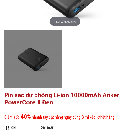
Tap to expand
Pin sạc dự phòng Li-ion 10000mAh Anker
PowerCore II Đen
40%
Giảm sốc
nhanh tay đặt hàng ngay cùng Gimi kẻo lỡ hết hàng
SKU:
2010491