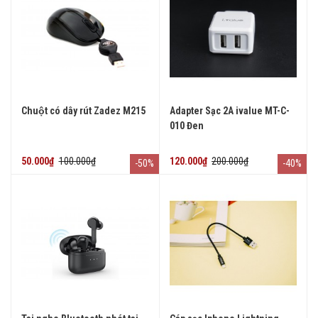
Chuột có dây rút Zadez M215
Adapter Sạc 2A ivalue MT-C-
010 Đen
50.000₫
100.000₫
120.000₫
200.000₫
-50%
-40%