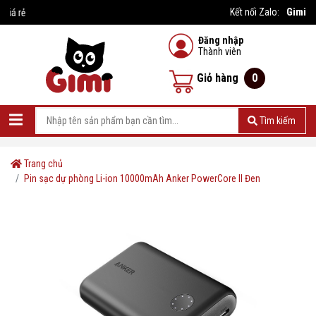
Gimi
Kết nối Zalo:
#1 Nhà cung cấp sản phẩm giá rẻ
Đăng nhập
Thành viên
Giỏ hàng
0
Tìm kiếm
Trang chủ
Pin sạc dự phòng Li-ion 10000mAh Anker PowerCore II Đen