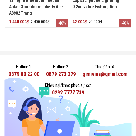
Tai nghe Bluetooth nhét tai
Cáp sạc Iphone Lightning
Anker Soundcore Liberty Air -
0.2m ivalue Fishing Đen
A3902 Trắng
1.440.000₫
2.400.000₫
42.000₫
70.000₫
-40%
-40%
Hotline 1:
Hotline 2:
Thư điện tử:
0879 00 22 00
0879 273 279
gimivina@gmail.com
Khiếu nại/khắc phục sự cố:
0292 7777 739