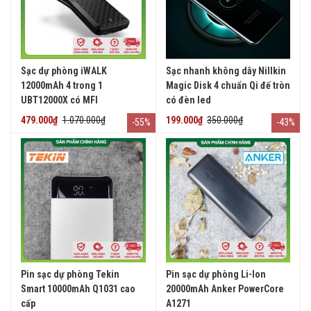
Sạc dự phòng iWALK
Sạc nhanh không dây Nillkin
12000mAh 4 trong 1
Magic Disk 4 chuẩn Qi đế tròn
UBT12000X có MFI
có đèn led
479.000₫
1.070.000₫
199.000₫
350.000₫
-55%
-43%
Pin sạc dự phòng Tekin
Pin sạc dự phòng Li-Ion
Smart 10000mAh Q1031 cao
20000mAh Anker PowerCore
cấp
A1271