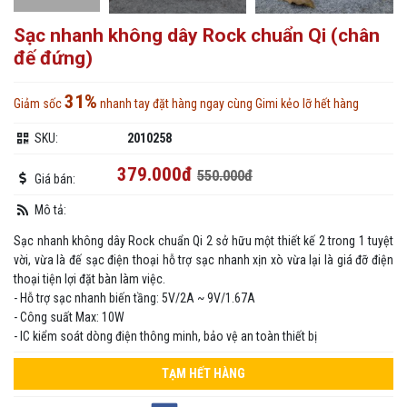
Sạc nhanh không dây Rock chuẩn Qi (chân
đế đứng)
31%
Giảm sốc
nhanh tay đặt hàng ngay cùng Gimi kẻo lỡ hết hàng
SKU:
2010258
379.000đ
550.000đ
Giá bán:
Mô tả:
Sạc nhanh không dây Rock chuẩn Qi 2 sở hữu một thiết kế 2 trong 1 tuyệt
vời, vừa là đế sạc điện thoại hỗ trợ sạc nhanh xịn xò vừa lại là giá đỡ điện
thoại tiện lợi đặt bàn làm việc.
- Hỗ trợ sạc nhanh biến tầng: 5V/2A ~ 9V/1.67A
- Công suất Max: 10W
- IC kiểm soát dòng điện thông minh, bảo vệ an toàn thiết bị
TẠM HẾT HÀNG