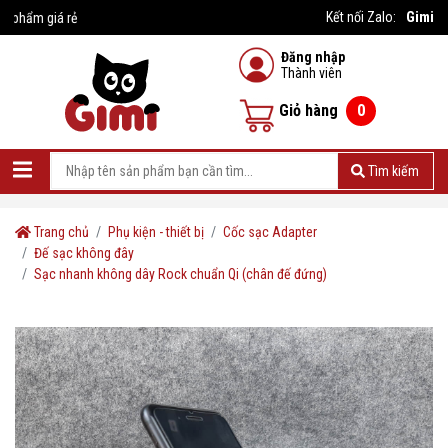
Gimi
Kết nối Zalo:
iá rẻ
Đăng nhập
Thành viên
Giỏ hàng
0
Tìm kiếm
Trang chủ
Phụ kiện - thiết bị
Cốc sạc Adapter
Đế sạc không đây
Sạc nhanh không dây Rock chuẩn Qi (chân đế đứng)