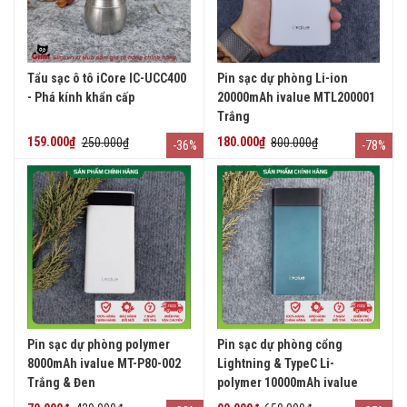
Tẩu sạc ô tô iCore IC-UCC400
Pin sạc dự phòng Li-ion
- Phá kính khẩn cấp
20000mAh ivalue MTL200001
Trắng
159.000₫
250.000₫
180.000₫
800.000₫
-36%
-78%
Pin sạc dự phòng polymer
Pin sạc dự phòng cổng
8000mAh ivalue MT-P80-002
Lightning & TypeC Li-
Trắng & Đen
polymer 10000mAh ivalue
MTP100007 Xám đen