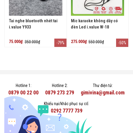
Tai nghe bluetooth nhét tai
Mic karaoke không dây có
i.value Y933
đèn Led i.value W-18
75.000₫
350.000₫
275.000₫
550.000₫
-79%
-50%
Hotline 1:
Hotline 2:
Thư điện tử:
0879 00 22 00
0879 273 279
gimivina@gmail.com
Khiếu nại/khắc phục sự cố:
0292 7777 739