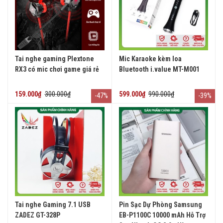
Tai nghe gaming Plextone
Mic Karaoke kèm loa
RX3 có mic chơi game giá rẻ
Bluetooth i.value MT-M001
159.000₫
300.000₫
599.000₫
990.000₫
-47%
-39%
Tai nghe Gaming 7.1 USB
Pin Sạc Dự Phòng Samsung
ZADEZ GT-328P
EB-P1100C 10000 mAh Hỗ Trợ