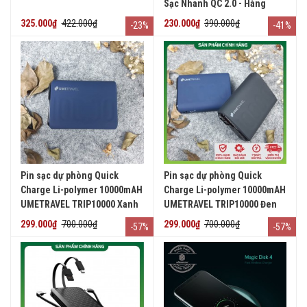
Sạc Nhanh QC 2.0 - Hàng
Chính Hãng
325.000₫
422.000₫
230.000₫
390.000₫
-23%
-41%
Pin sạc dự phòng Quick
Pin sạc dự phòng Quick
Charge Li-polymer 10000mAH
Charge Li-polymer 10000mAH
UMETRAVEL TRIP10000 Xanh
UMETRAVEL TRIP10000 Đen
dương
299.000₫
700.000₫
299.000₫
700.000₫
-57%
-57%