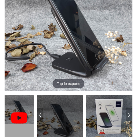
Tap to expand
‹
›