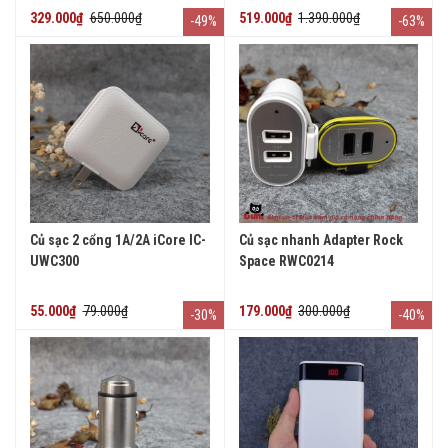
329.000₫
650.000₫
519.000₫
1.390.000₫
-49%
-63%
Củ sạc 2 cổng 1A/2A iCore IC-
Củ sạc nhanh Adapter Rock
UWC300
Space RWC0214
55.000₫
79.000₫
179.000₫
300.000₫
-30%
-40%