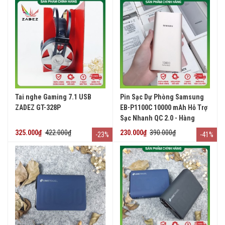
Tai nghe Gaming 7.1 USB
Pin Sạc Dự Phòng Samsung
ZADEZ GT-328P
EB-P1100C 10000 mAh Hỗ Trợ
Sạc Nhanh QC 2.0 - Hàng
Chính Hãng
325.000₫
422.000₫
230.000₫
390.000₫
-23%
-41%