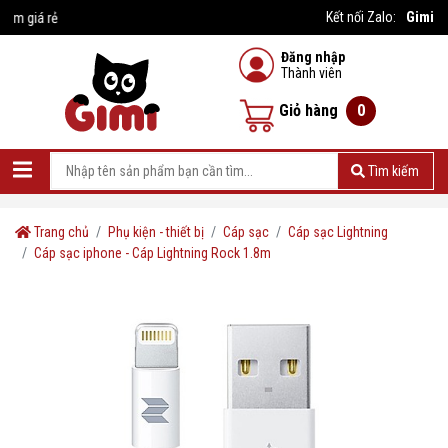
Gimi
Kết nối Zalo:
 rẻ
Đăng nhập
Thành viên
Giỏ hàng
0
Tìm kiếm
Trang chủ
Phụ kiện - thiết bị
Cáp sạc
Cáp sạc Lightning
Cáp sạc iphone - Cáp Lightning Rock 1.8m