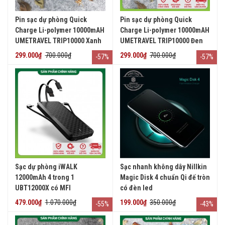
Pin sạc dự phòng Quick
Pin sạc dự phòng Quick
Charge Li-polymer 10000mAH
Charge Li-polymer 10000mAH
UMETRAVEL TRIP10000 Xanh
UMETRAVEL TRIP10000 Đen
dương
299.000₫
700.000₫
299.000₫
700.000₫
-57%
-57%
Sạc dự phòng iWALK
Sạc nhanh không dây Nillkin
12000mAh 4 trong 1
Magic Disk 4 chuẩn Qi đế tròn
UBT12000X có MFI
có đèn led
479.000₫
1.070.000₫
199.000₫
350.000₫
-55%
-43%