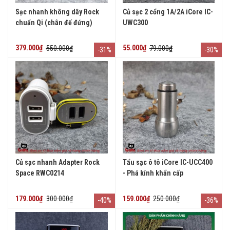
Sạc nhanh không dây Rock
Củ sạc 2 cổng 1A/2A iCore IC-
chuẩn Qi (chân đế đứng)
UWC300
379.000₫
550.000₫
55.000₫
79.000₫
-31%
-30%
Củ sạc nhanh Adapter Rock
Tẩu sạc ô tô iCore IC-UCC400
Space RWC0214
- Phá kính khẩn cấp
179.000₫
300.000₫
159.000₫
250.000₫
-40%
-36%