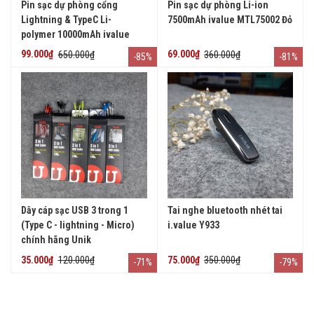
Pin sạc dự phòng cổng
Pin sạc dự phòng Li-ion
Lightning & TypeC Li-
7500mAh ivalue MTL75002 Đỏ
polymer 10000mAh ivalue
MTP100007 Xám đen
99.000₫
650.000₫
69.000₫
360.000₫
-85%
-81%
Dây cáp sạc USB 3 trong 1
Tai nghe bluetooth nhét tai
(Type C - lightning - Micro)
i.value Y933
chính hãng Unik
35.000₫
120.000₫
75.000₫
350.000₫
-71%
-79%