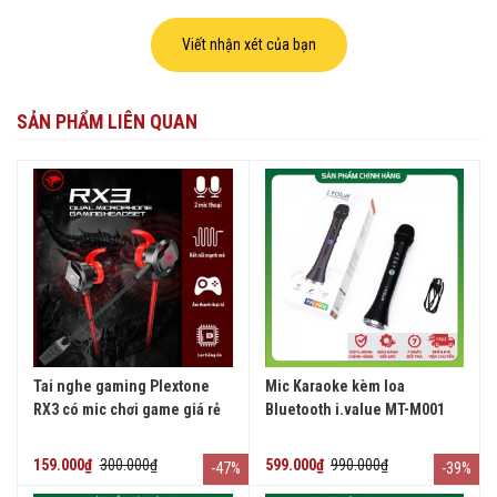
Viết nhận xét của bạn
SẢN PHẨM LIÊN QUAN
Tai nghe gaming Plextone
Mic Karaoke kèm loa
RX3 có mic chơi game giá rẻ
Bluetooth i.value MT-M001
159.000₫
300.000₫
599.000₫
990.000₫
-47%
-39%