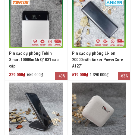
Pin sạc dự phòng Tekin
Pin sạc dự phòng Li-Ion
Smart 10000mAh Q1031 cao
20000mAh Anker PowerCore
cấp
A1271
329.000₫
650.000₫
519.000₫
1.390.000₫
-49%
-63%