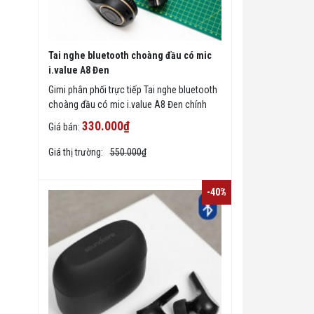
Tai nghe bluetooth choàng đầu có mic
i.value A8 Đen
Gimi phân phối trực tiếp Tai nghe bluetooth
choàng đầu có mic i.value A8 Đen chính
hãng giá rẻ ở TPHCM, giao hàng toàn quốc.
330.000₫
Giá bán:
Giá thị trường:
550.000₫
-40%