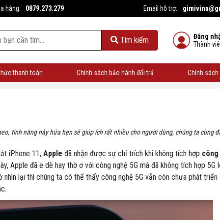
0879.273.279
gimivina@g
ua hàng:
Email hỗ trợ:
Đăng nh
Tìm kiếm
Thành vi
thức thanh toán
Chính sách bảo hành đổi trả
Chính sách 
o, tính năng này hứa hẹn sẽ giúp ích rất nhiều cho người dùng, chúng ta cùng đ
mắt iPhone 11,
Apple
đã nhận được sự chỉ trích khi không tích hợp
công
y, Apple đã e dè hay thờ ơ với công nghệ 5G mà đã không tích hợp 5G l
ờ nhìn lại thì chúng ta có thể thấy công nghệ 5G vẫn còn chưa phát triển
ác.