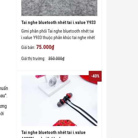
Tai nghe bluetooth nhét tai i.value Y933
Gimi phân phối Tai nghe bluetooth nhét tai
i.value Y933 thuộc phân khúc tai nghe nhét
tai bluetooth giá rẻ nhưng được đánh giá rất
75.000₫
Giá bán:
cao về chất lượng và là một sản phẩm lý
tưởng đáp cho nhu cầu đàm thoại linh hoạt
Giá thị trường:
350.000₫
-40%
chuẩn
au".
ương
ới
Tai nghe bluetooth nhét tai i.value