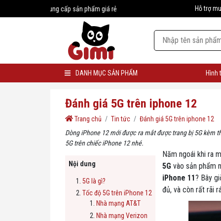
Hỗ trợ m
Nhà cung cấp sản phẩm giá rẻ
DANH MỤC SẢN PHẨM
Hình 
Đánh giá 5G trên iphone 12
Trang chủ
Tin tức
Đánh giá 5G trên iphone 12
Dòng iPhone 12 mới được ra mắt được trang bị 5G kèm the
5G trên chiếc iPhone 12 nhé.
Năm ngoái khi ra 
Nội dung
5G
vào sản phẩm nà
iPhone 11
? Bây gi
5G là gì?
đủ, và còn rất rãi r
Tốc độ 5G trên iPhone 12
Nhà mạng AT&T
Nhà mạng Verizon