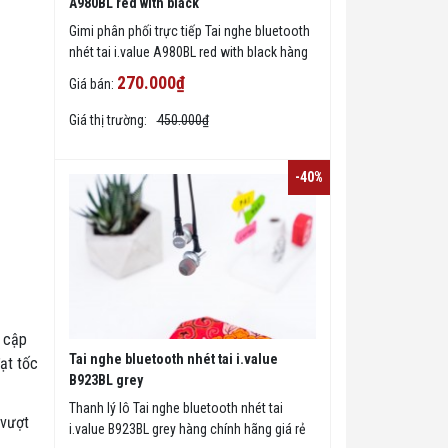
A980BL red with black
Gimi phân phối trực tiếp Tai nghe bluetooth
nhét tai i.value A980BL red with black hàng
chính hãng giá rẻ tại tphcm, giao hàng trên
270.000₫
Giá bán:
toàn quốc
Giá thị trường:
450.000₫
-40%
y cập
Tai nghe bluetooth nhét tai i.value
đạt tốc
B923BL grey
Thanh lý lô Tai nghe bluetooth nhét tai
 vượt
i.value B923BL grey hàng chính hãng giá rẻ