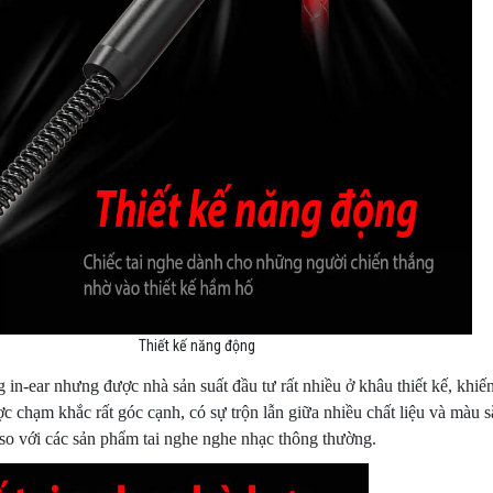
Thiết kế năng động
 in-ear nhưng được nhà sản suất đầu tư rất nhiều ở khâu thiết kế, khiế
c chạm khắc rất góc cạnh, có sự trộn lẫn giữa nhiều chất liệu và màu s
 so với các sản phẩm tai nghe nghe nhạc thông thường.