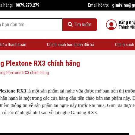
0879.273.279
gimivina@g
ua hàng:
Email hỗ trợ:
Đăng nh
Tìm kiếm
Thành vi
thức thanh toán
Chính sách bảo hành đổi trả
Chính sách 
ing Plextone RX3 chính hãng
aming Plextone RX3 chính hãng
Plextone RX3
là một sản phẩm tai nghe vừa được mở bán trên thị trườ
hân hạnh là một trong các cửa hàng đầu tiên chào bán sản phẩm này. 
thêm thông tin về sản phẩm tai nghe này trước khi mua, Gimi đã thực tế
 có các đánh giá như sau về tai nghe Gaming RX3.