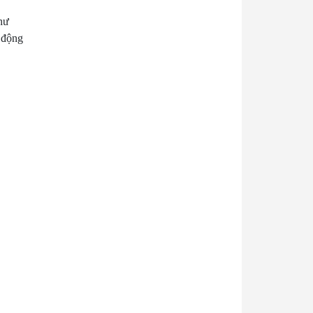
hư
ự động