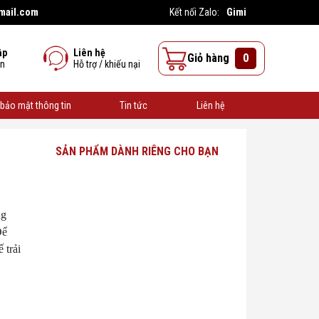
mail.com
Gimi
Kết nối Zalo:
ập
Liên hệ
Giỏ hàng
0
ên
Hỗ trợ / khiếu nại
bảo mật thông tin
Tin tức
Liên hệ
SẢN PHẨM DÀNH RIÊNG CHO BẠN
ng
Để
 trải