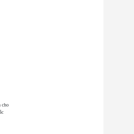
n cho
ắc