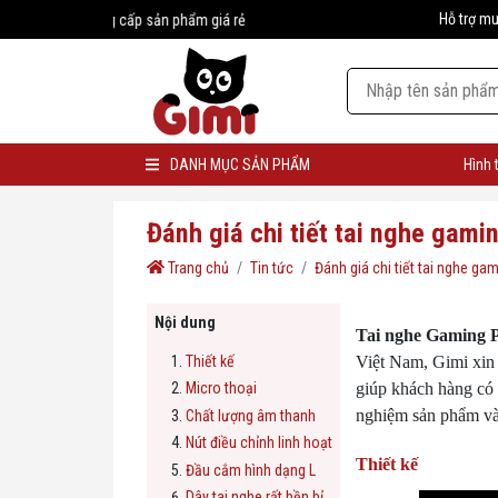
Hỗ trợ m
à cung cấp sản phẩm giá rẻ
DANH MỤC SẢN PHẨM
Hình 
Đánh giá chi tiết tai nghe gam
Trang chủ
Tin tức
Đánh giá chi tiết tai nghe g
Nội dung
Tai nghe Gaming 
Thiết kế
Việt Nam, Gimi xin 
Micro thoại
giúp khách hàng có 
nghiệm sản phẩm và
Chất lượng âm thanh
Nút điều chỉnh linh hoạt
Thiết kế
Đầu cắm hình dạng L
Dây tai nghe rất bền bỉ