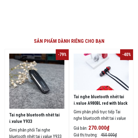
SẢN PHẨM DÀNH RIÊNG CHO BẠN
-79%
-40%
Tai nghe bluetooth nhét tai
i.value A980BL red with black
Gimi phân phối trực tiếp Tai
Tai nghe bluetooth nhét tai
nghe bluetooth nhét tai i.value
i.value Y933
A980BL red with black hàng
270.000₫
Giá bán:
Gimi phân phối Tai nghe
chính hãng giá rẻ tại tphcm,
Giá thị trường:
450.000₫
bluetooth nhét tai i.value Y933
giao hàng trên toàn quốc