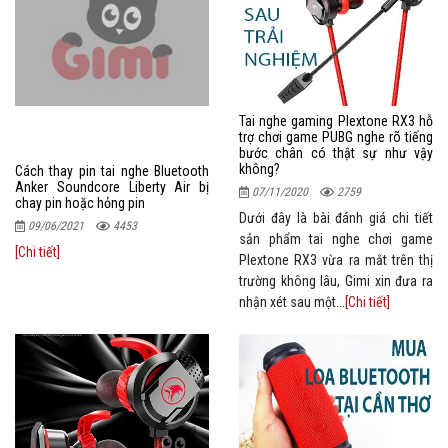
Tai nghe gaming Plextone RX3 hỗ
trợ chơi game PUBG nghe rõ tiếng
bước chân có thật sự như vậy
không?
Cách thay pin tai nghe Bluetooth
Anker Soundcore Liberty Air bị
07/11/2020
2759
chay pin hoặc hỏng pin
Dưới đây là bài đánh giá chi tiết
09/06/2021
4453
sản phẩm tai nghe chơi game
[Chi tiết]
Plextone RX3 vừa ra mắt trên thị
trường không lâu, Gimi xin đưa ra
nhận xét sau một...
[Chi tiết]