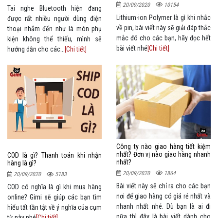
20/09/2020
10154
Tai nghe Bluetooth hiện đang
Lithium-ion Polymer là gì khi nhắc
được rất nhiều người dùng điện
về pin, bài viết này sẽ giải đáp thắc
thoại nhắm đến như là món phụ
mắc đó cho các bạn, hãy đọc hết
kiện không thể thiếu, mình sẽ
bài viết nhé
[Chi tiết]
hướng dẫn cho các...
[Chi tiết]
Công ty nào giao hàng tiết kiệm
nhất? Đơn vị nào giao hàng nhanh
COD là gì? Thanh toán khi nhận
nhất?
hàng là gì?
20/09/2020
1864
20/09/2020
5183
Bài viết này sẽ chỉ ra cho các bạn
COD có nghĩa là gì khi mua hàng
nơi để giao hàng có giá rẻ nhất và
online? Gimi sẽ giúp các bạn tìm
nhanh nhất nhé. Dù bạn là ai đi
hiểu tất tần tật về ý nghĩa của cụm
nữa thì đây là bài viết dành cho
từ này nhé
[Chi tiết]