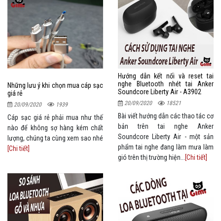
Hướng dẫn kết nối và reset tai
nghe Bluetooth nhét tai Anker
Những lưu ý khi chọn mua cáp sạc
Soundcore Liberty Air - A3902
giá rẻ
20/09/2020
18521
20/09/2020
1939
Bài viết hướng dẫn các thao tác cơ
Cáp sạc giá rẻ phải mua như thế
bản trên tai nghe Anker
nào để không sợ hàng kém chất
Soundcore Liberty Air - một sản
lượng, chúng ta cùng xem sao nhé
phẩm tai nghe đang làm mưa làm
[Chi tiết]
gió trên thị trường hiện...
[Chi tiết]