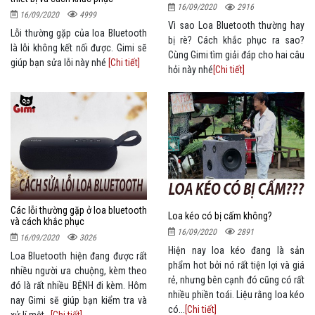
16/09/2020
2916
16/09/2020
4999
Vì sao Loa Bluetooth thường hay
Lỗi thường gặp của loa Bluetooth
bị rè? Cách khắc phục ra sao?
là lỗi không kết nối được. Gimi sẽ
Cùng Gimi tìm giải đáp cho hai câu
giúp bạn sửa lỗi này nhé
[Chi tiết]
hỏi này nhé
[Chi tiết]
Các lỗi thường gặp ở loa bluetooth
Loa kéo có bị cấm không?
và cách khắc phục
16/09/2020
2891
16/09/2020
3026
Hiện nay loa kéo đang là sản
Loa Bluetooth hiện đang được rất
phẩm hot bởi nó rất tiện lợi và giá
nhiều người ưa chuộng, kèm theo
rẻ, nhưng bên cạnh đó cũng có rất
đó là rất nhiều BỆNH đi kèm. Hôm
nhiều phiền toái. Liệu rằng loa kéo
nay Gimi sẽ giúp bạn kiểm tra và
có...
[Chi tiết]
xử lí một...
[Chi tiết]