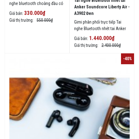
Tai nghe Bluetooth nhét tai
nghe bluetooth choàng đầu có
Anker Soundcore Liberty Air -
mic i.value A8 Đen chính hãng
330.000₫
A3902 Đen
Giá bán:
giá rẻ ở TPHCM, giao hàng toàn
Giá thị trường:
550.000₫
Gimi phân phối trực tiếp Tai
quốc.
nghe Bluetooth nhét tai Anker
Soundcore Liberty Air - A3902
1.440.000₫
Giá bán:
Đen chính hãng giá rẻ ở TPHCM,
Giá thị trường:
2.400.000₫
giao hàng toàn quốc.
-40%