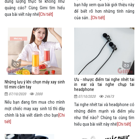
dung lượng thực tế không như
bạn hãy xem qua bài giới thiệu này
quảng cáo? Cùng Gimi tìm hiểu
để biết rõ hơn những tính năng
qua bài viết này nhé
[Chi tiết]
của sản...
[Chi tiết]
Ưu - nhược điểm tai nghe nhét tai
Những lưu ý khi chọn máy xay sinh
in ear và tai nghe chụp tai
tố mini cầm tay
headphone
07/10/2020
2000
07/10/2020
24673
Nếu bạn đang tìm mua cho mình
Tai nghe nhét tai và headphone có
một chiếc may xay sinh tố thì đây
những điểm mạnh và điểm yếu
chính là bài viết dành cho bạn
[Chi
như thế nào? Chúng ta cùng tìm
tiết]
hiểu qua bài viết này nhé
[Chi tiết]