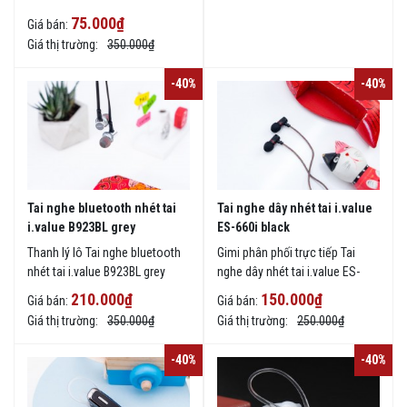
thuộc phân khúc tai nghe nhét
75.000₫
Giá bán:
tai bluetooth giá rẻ nhưng được
Giá thị trường:
350.000₫
đánh giá rất cao về chất lượng
và là một sản phẩm lý tưởng
-40%
-40%
đáp cho nhu cầu đàm thoại linh
hoạt
Tai nghe bluetooth nhét tai
Tai nghe dây nhét tai i.value
i.value B923BL grey
ES-660i black
Thanh lý lô Tai nghe bluetooth
Gimi phân phối trực tiếp Tai
nhét tai i.value B923BL grey
nghe dây nhét tai i.value ES-
hàng chính hãng giá rẻ tại
660i black chính hãng giá rẻ tại
210.000₫
150.000₫
Giá bán:
Giá bán:
tphcm, giao hàng trên toàn
TPHCM, giao hàng toàn quốc.
Giá thị trường:
350.000₫
Giá thị trường:
250.000₫
quốc
-40%
-40%