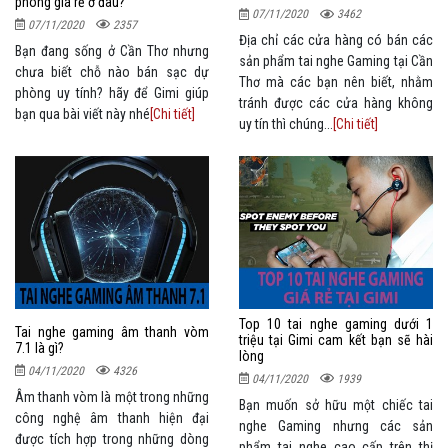
phòng giá rẻ ở đâu?
07/11/2020
3462
07/11/2020
2357
Địa chỉ các cửa hàng có bán các
Bạn đang sống ở Cần Thơ nhưng
sản phẩm tai nghe Gaming tại Cần
chưa biết chỗ nào bán sạc dự
Thơ mà các bạn nên biết, nhằm
phòng uy tính? hãy để Gimi giúp
tránh được các cửa hàng không
bạn qua bài viết này nhé
[Chi tiết]
uy tín thì chúng...
[Chi tiết]
Top 10 tai nghe gaming dưới 1
Tai nghe gaming âm thanh vòm
triệu tại Gimi cam kết bạn sẽ hài
7.1 là gì?
lòng
04/11/2020
4326
04/11/2020
1939
Âm thanh vòm là một trong những
Bạn muốn sở hữu một chiếc tai
công nghệ âm thanh hiện đại
nghe Gaming nhưng các sản
được tích hợp trong những dòng
phẩm tai nghe cao cấp trên thị