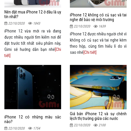
Nên đặt mua iPhone 12 ở đâu là uy
iPhone 12 không có củ sạc và tai
tín nhất?
nghe để bảo vệ môi trường
22/10/2020
1843
22/10/2020
1639
iPhone 12 vừa mới ra và đang
iPhone 12 được nhiều người chê vì
được nhiều người tìm kiếm nơi để
không có củ sạc và tai nghe kèm
đặt trước tốt nhất siêu phẩm này,
theo hộp, cùng tìm hiểu lí do vì
Gimi sẽ hướng dẫn bạn nhé
[Chi
sao nhé
[Chi tiết]
tiết]
Giá bán iPhone 12 và sự chênh
iPhone 12 có những màu sắc
lệch thị trường giữa các nước
nào?
22/10/2020
2100
22/10/2020
1754