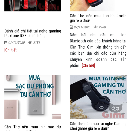
Cần Thơ nên mua loa bluetooth
giá rẻ ở đâu?
07/11/2020
2200
Đánh giá chi tiết tai nghe gaming
Nắm bát nhu cầu mua loa
Plextone RX3 chính hãng
Bluetooth của các khách hàng tại
07/11/2020
3199
Cần Thơ, Gimi xin thông tin đến
[Chi tiết]
các bạn địa chỉ các cửa hàng
chuyên kinh doanh các sản
phẩm...
[Chi tiết]
Cần Thơ nên mua tai nghe Gaming
Cần Thơ nên mua pin sạc dự
chơi game giá rẻ ở đâu?