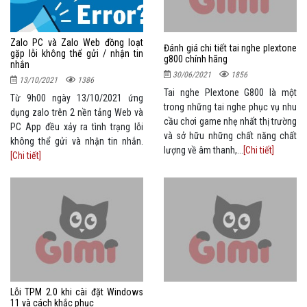
Zalo PC và Zalo Web đồng loạt
Đánh giá chi tiết tai nghe plextone
gặp lỗi không thể gửi / nhận tin
g800 chính hãng
nhắn
30/06/2021
1856
13/10/2021
1386
Tai nghe Plextone G800 là một
Từ 9h00 ngày 13/10/2021 ứng
trong những tai nghe phục vụ nhu
dụng zalo trên 2 nền tảng Web và
cầu chơi game nhẹ nhất thị trường
PC App đều xảy ra tình trạng lỗi
và sở hữu những chất năng chất
không thể gửi và nhận tin nhắn.
lượng về âm thanh,...
[Chi tiết]
[Chi tiết]
Lỗi TPM 2.0 khi cài đặt Windows
11 và cách khắc phục