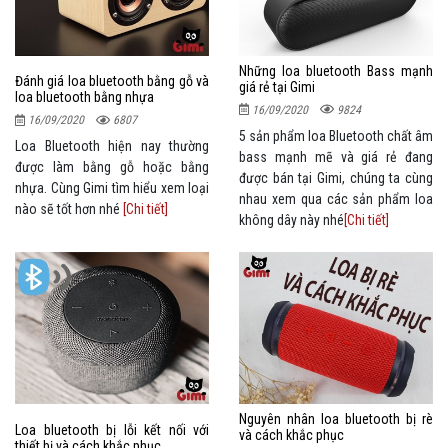
Những loa bluetooth Bass mạnh
Đánh giá loa bluetooth bằng gỗ và
giá rẻ tại Gimi
loa bluetooth bằng nhựa
16/09/2020
9824
16/09/2020
6807
5 sản phẩm loa Bluetooth chất âm
Loa Bluetooth hiện nay thường
bass mạnh mẽ và giá rẻ đang
được làm bằng gỗ hoặc bằng
được bán tại Gimi, chúng ta cùng
nhựa. Cùng Gimi tìm hiểu xem loại
nhau xem qua các sản phẩm loa
nào sẽ tốt hơn nhé
[Chi tiết]
không dây này nhé
[Chi tiết]
Nguyên nhân loa bluetooth bị rè
Loa bluetooth bị lỗi kết nối với
và cách khắc phục
thiết bị và cách khắc phục