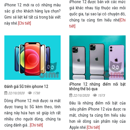
iPhone 12 được bán với các mức
iPhone 12 mới ra có những màu
giá khác nhau tùy thuộc vào mỗi
sắc gì cho khách hàng lựa chọn?
quốc gia, tại sao lại có chuyện đó,
Gimi sẽ liệt kế tất cả trong bài viết
chúng ta cùng tìm hiểu nhé
[Chi
này nhé.
[Chi tiết]
tiết]
iPhone 12 những điểm nổi bật
Đánh giá 5G trên iphone 12
không thể bỏ qua
22/10/2020
1730
22/10/2020
1573
Dòng iPhone 12 mới được ra mắt
Đâu là những điểm nổi bật của
được trang bị 5G kèm theo, tính
siêu phẩm iPhone 12 vừa được ra
năng này hứa hẹn sẽ giúp ích rất
mắt, chúng ta cùng tìm hiểu sâu
nhiều cho người dùng, chúng ta
hơn về dòng sản phẩm này của
cùng đánh giá...
[Chi tiết]
Apple nhé.
[Chi tiết]