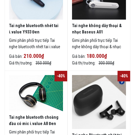
Tai nghe bluetooth nhét tai
Tai nghe không dây thoại &
i.value Y933 Đen
nhạc Baseus A01
Gimi phân phối trực tiếp Tai
Gimi phân phối trực tiếp Tai
nghe bluetooth nhét tai i.value
nghe không dây thoại & nhạc
Y933 Đen chính hãng giá rẻ tại
Baseus A01 chính hãng giá rẻ
210.000₫
180.000₫
Giá bán:
Giá bán:
TPHCM, giao hàng toàn quốc.
tại TPHCM, giao hàng toàn
Giá thị trường:
350.000₫
Giá thị trường:
300.000₫
quốc.
-40%
-40%
Tai nghe bluetooth choàng
đầu có mic i.value A8 Đen
Gimi phân phối trực tiếp Tai