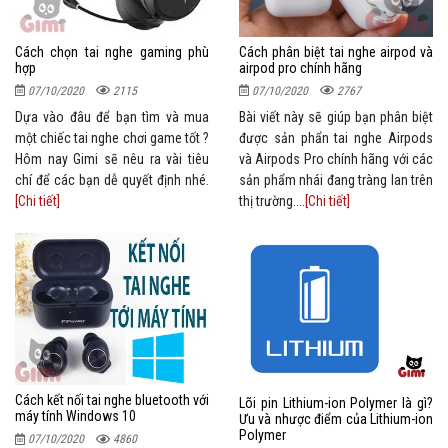
Cách chọn tai nghe gaming phù
Cách phân biệt tai nghe airpod và
hợp
airpod pro chính hãng
07/10/2020
2115
07/10/2020
2767
Dựa vào đâu để bạn tìm và mua
Bài viết này sẽ giúp bạn phân biệt
một chiếc tai nghe chơi game tốt ?
được sản phẩn tai nghe Airpods
Hôm nay Gimi sẽ nêu ra vài tiêu
và Airpods Pro chính hãng với các
chí để các bạn dễ quyết định nhé.
sản phẩm nhái đang tràng lan trên
[Chi tiết]
thị trường....
[Chi tiết]
Cách kết nối tai nghe bluetooth với
Lõi pin Lithium-ion Polymer là gì?
máy tính Windows 10
Ưu và nhược điểm của Lithium-ion
Polymer
07/10/2020
4860