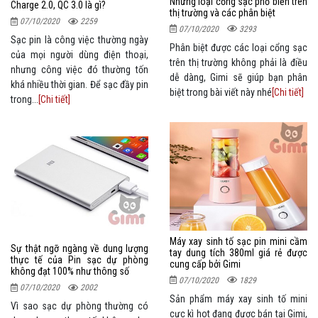
Những loại cổng sạc phổ biến trên
Charge 2.0, QC 3.0 là gì?
thị trường và các phân biệt
07/10/2020
2259
07/10/2020
3293
Sạc pin là công việc thường ngày
Phân biệt được các loại cổng sạc
của mọi người dùng điện thoại,
trên thị trường không phải là điều
nhưng công việc đó thường tốn
dễ dàng, Gimi sẽ giúp bạn phân
khá nhiều thời gian. Để sạc đầy pin
biệt trong bài viết này nhé
[Chi tiết]
trong...
[Chi tiết]
Máy xay sinh tố sạc pin mini cầm
Sự thật ngỡ ngàng về dung lượng
tay dung tích 380ml giá rẻ được
thực tế của Pin sạc dự phòng
cung cấp bởi Gimi
không đạt 100% như thông số
07/10/2020
1829
07/10/2020
2002
Sản phẩm máy xay sinh tố mini
Vì sao sạc dự phòng thường có
cực kì hot đang được bán tại Gimi,