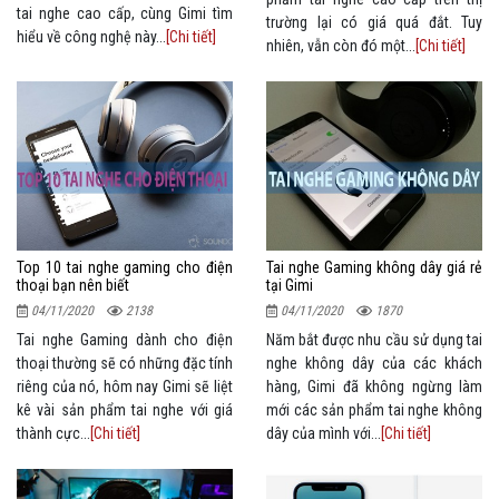
tai nghe cao cấp, cùng Gimi tìm
trường lại có giá quá đắt. Tuy
hiểu về công nghệ này...
[Chi tiết]
nhiên, vẫn còn đó một...
[Chi tiết]
Top 10 tai nghe gaming cho điện
Tai nghe Gaming không dây giá rẻ
thoại bạn nên biết
tại Gimi
04/11/2020
2138
04/11/2020
1870
Tai nghe Gaming dành cho điện
Năm bắt được nhu cầu sử dụng tai
thoại thường sẽ có những đặc tính
nghe không dây của các khách
riêng của nó, hôm nay Gimi sẽ liệt
hàng, Gimi đã không ngừng làm
kê vài sản phẩm tai nghe với giá
mới các sản phẩm tai nghe không
thành cực...
[Chi tiết]
dây của mình với...
[Chi tiết]