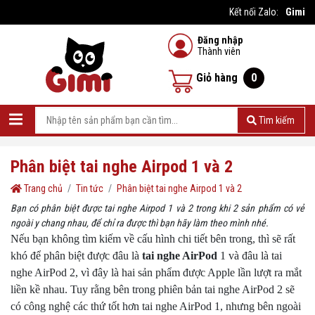
Gimi
Kết nối Zalo:
#1 Nhà cung cấp sản phẩm giá rẻ
Đăng nhập
Thành viên
Giỏ hàng
0
Tìm kiếm
Phân biệt tai nghe Airpod 1 và 2
Trang chủ
Tin tức
Phân biệt tai nghe Airpod 1 và 2
Bạn có phân biệt được tai nghe Airpod 1 và 2 trong khi 2 sản phẩm có vẻ
ngoài y chang nhau, để chỉ ra được thì bạn hãy làm theo mình nhé.
Nếu bạn không tìm kiếm về cấu hình chi tiết bên trong, thì sẽ rất
khó để phân biệt được đâu là
tai nghe AirPod
1 và đâu là tai
nghe AirPod 2, vì đây là hai sản phẩm được Apple lần lượt ra mắt
liền kề nhau. Tuy rằng bên trong phiên bản tai nghe AirPod 2 sẽ
có công nghệ các thứ tốt hơn tai nghe AirPod 1, nhưng bên ngoài