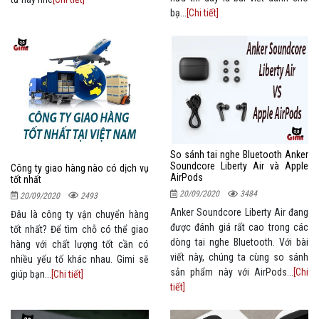
bạ...
[Chi tiết]
So sánh tai nghe Bluetooth Anker
Soundcore Liberty Air và Apple
Công ty giao hàng nào có dịch vụ
AirPods
tốt nhất
20/09/2020
3484
20/09/2020
2493
Anker Soundcore Liberty Air đang
Đâu là công ty vận chuyển hàng
được đánh giá rất cao trong các
tốt nhất? Để tìm chỗ có thể giao
dòng tai nghe Bluetooth. Với bài
hàng với chất lượng tốt cần có
viết này, chúng ta cùng so sánh
nhiều yếu tố khác nhau. Gimi sẽ
sản phẩm này với AirPods...
[Chi
giúp bạn...
[Chi tiết]
tiết]