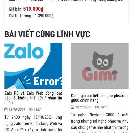
đến 20.000mAh cho bạn thoải mái sử dụng mà không lo ngại sắp hết
519.000₫
Giá bán:
pin - Dung lượng: 20.100mAh ~ dung lượng thực >15.500mAh - Cổng
Giá thị trường:
1.390.000₫
ra: Chuẩn USB 2.0 5V/2A, 5V/4.8A - Thời gian sạc đầy: 12 giờ - Lõi pin:
Lithium-ion - Bảo hành: 6 tháng
BÀI VIẾT CÙNG LĨNH VỰC
Zalo PC và Zalo Web đồng loạt
Đánh giá chi tiết tai nghe plextone
gặp lỗi không thể gửi / nhận tin
g800 chính hãng
nhắn
30/06/2021
1856
13/10/2021
1387
Tai nghe Plextone G800 là một
Từ 9h00 ngày 13/10/2021 ứng
trong những tai nghe phục vụ nhu
dụng zalo trên 2 nền tảng Web và
cầu chơi game nhẹ nhất thị trường
PC App đều xảy ra tình trạng lỗi