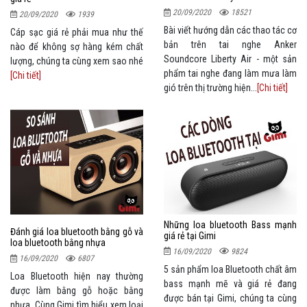
20/09/2020
18521
20/09/2020
1939
Bài viết hướng dẫn các thao tác cơ
Cáp sạc giá rẻ phải mua như thế
bản trên tai nghe Anker
nào để không sợ hàng kém chất
Soundcore Liberty Air - một sản
lượng, chúng ta cùng xem sao nhé
phẩm tai nghe đang làm mưa làm
[Chi tiết]
gió trên thị trường hiện...
[Chi tiết]
Những loa bluetooth Bass mạnh
Đánh giá loa bluetooth bằng gỗ và
giá rẻ tại Gimi
loa bluetooth bằng nhựa
16/09/2020
9824
16/09/2020
6807
5 sản phẩm loa Bluetooth chất âm
Loa Bluetooth hiện nay thường
bass mạnh mẽ và giá rẻ đang
được làm bằng gỗ hoặc bằng
được bán tại Gimi, chúng ta cùng
nhựa. Cùng Gimi tìm hiểu xem loại