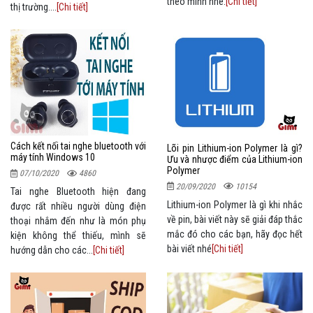
theo mình nhé.
[Chi tiết]
thị trường....
[Chi tiết]
Cách kết nối tai nghe bluetooth với
Lõi pin Lithium-ion Polymer là gì?
máy tính Windows 10
Ưu và nhược điểm của Lithium-ion
Polymer
07/10/2020
4860
20/09/2020
10154
Tai nghe Bluetooth hiện đang
Lithium-ion Polymer là gì khi nhắc
được rất nhiều người dùng điện
về pin, bài viết này sẽ giải đáp thắc
thoại nhắm đến như là món phụ
mắc đó cho các bạn, hãy đọc hết
kiện không thể thiếu, mình sẽ
bài viết nhé
[Chi tiết]
hướng dẫn cho các...
[Chi tiết]