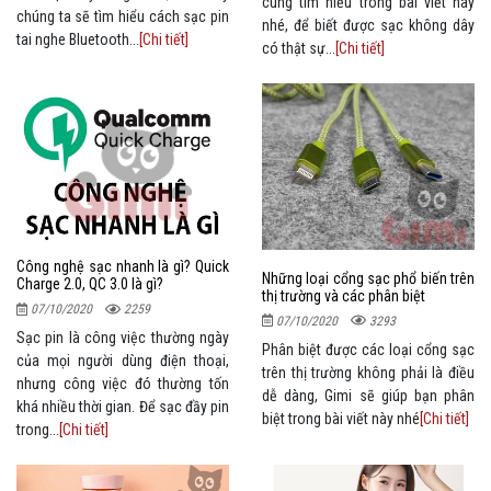
cùng tìm hiểu trong bài viết này
chúng ta sẽ tìm hiểu cách sạc pin
nhé, để biết được sạc không dây
tai nghe Bluetooth...
[Chi tiết]
có thật sự...
[Chi tiết]
Công nghệ sạc nhanh là gì? Quick
Những loại cổng sạc phổ biến trên
Charge 2.0, QC 3.0 là gì?
thị trường và các phân biệt
07/10/2020
2259
07/10/2020
3293
Sạc pin là công việc thường ngày
Phân biệt được các loại cổng sạc
của mọi người dùng điện thoại,
trên thị trường không phải là điều
nhưng công việc đó thường tốn
dễ dàng, Gimi sẽ giúp bạn phân
khá nhiều thời gian. Để sạc đầy pin
biệt trong bài viết này nhé
[Chi tiết]
trong...
[Chi tiết]