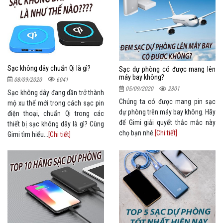
Sạc không dây chuẩn Qi là gì?
Sạc dự phòng có được mang lên
máy bay không?
08/09/2020
6041
05/09/2020
2301
Sạc không dây đang dần trở thành
Chúng ta có được mang pin sạc
mộ xu thế mới trong cách sạc pin
dự phòng trên máy bay không. Hãy
điện thoại, chuẩn Qi trong các
để Gimi giải quyết thắc mắc này
thiết bị sạc không dây là gì? Cùng
chọ bạn nhé.
[Chi tiết]
Gimi tìm hiểu...
[Chi tiết]