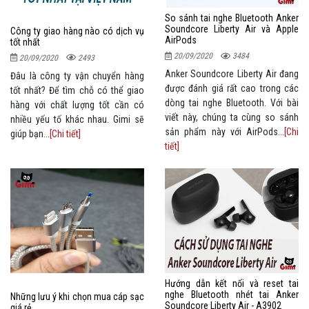
So sánh tai nghe Bluetooth Anker
Soundcore Liberty Air và Apple
Công ty giao hàng nào có dịch vụ
AirPods
tốt nhất
20/09/2020
3484
20/09/2020
2493
Anker Soundcore Liberty Air đang
Đâu là công ty vận chuyển hàng
được đánh giá rất cao trong các
tốt nhất? Để tìm chỗ có thể giao
dòng tai nghe Bluetooth. Với bài
hàng với chất lượng tốt cần có
viết này, chúng ta cùng so sánh
nhiều yếu tố khác nhau. Gimi sẽ
sản phẩm này với AirPods...
[Chi
giúp bạn...
[Chi tiết]
tiết]
Hướng dẫn kết nối và reset tai
nghe Bluetooth nhét tai Anker
Những lưu ý khi chọn mua cáp sạc
Soundcore Liberty Air - A3902
giá rẻ