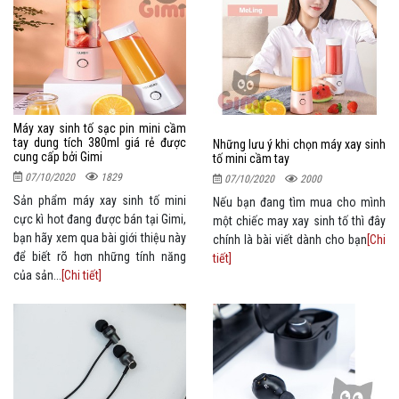
Máy xay sinh tố sạc pin mini cầm
tay dung tích 380ml giá rẻ được
Những lưu ý khi chọn máy xay sinh
cung cấp bởi Gimi
tố mini cầm tay
07/10/2020
1829
07/10/2020
2000
Sản phẩm máy xay sinh tố mini
Nếu bạn đang tìm mua cho mình
cực kì hot đang được bán tại Gimi,
một chiếc may xay sinh tố thì đây
bạn hãy xem qua bài giới thiệu này
chính là bài viết dành cho bạn
[Chi
để biết rõ hơn những tính năng
tiết]
của sản...
[Chi tiết]