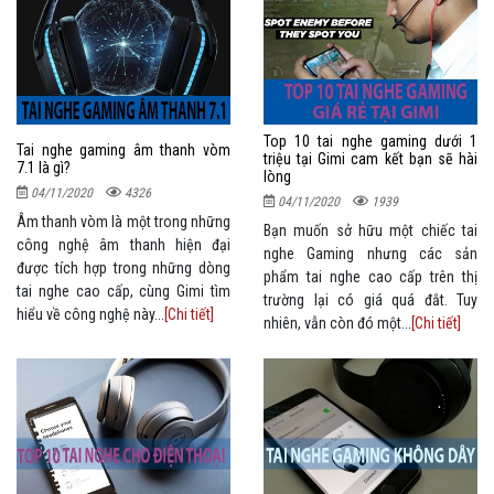
Top 10 tai nghe gaming dưới 1
Tai nghe gaming âm thanh vòm
triệu tại Gimi cam kết bạn sẽ hài
7.1 là gì?
lòng
04/11/2020
4326
04/11/2020
1939
Âm thanh vòm là một trong những
Bạn muốn sở hữu một chiếc tai
công nghệ âm thanh hiện đại
nghe Gaming nhưng các sản
được tích hợp trong những dòng
phẩm tai nghe cao cấp trên thị
tai nghe cao cấp, cùng Gimi tìm
trường lại có giá quá đắt. Tuy
hiểu về công nghệ này...
[Chi tiết]
nhiên, vẫn còn đó một...
[Chi tiết]