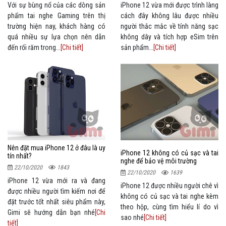
Với sự bùng nổ của các dòng sản
iPhone 12 vừa mới được trình làng
phẩm tai nghe Gaming trên thị
cách đây không lâu được nhiều
trường hiện nay, khách hàng có
người thắc mắc về tính năng sạc
quá nhiều sự lựa chọn nên dẫn
không dây và tích hợp eSim trên
đến rối răm trong...
[Chi tiết]
sản phẩm...
[Chi tiết]
Nên đặt mua iPhone 12 ở đâu là uy
iPhone 12 không có củ sạc và tai
tín nhất?
nghe để bảo vệ môi trường
22/10/2020
1843
22/10/2020
1639
iPhone 12 vừa mới ra và đang
iPhone 12 được nhiều người chê vì
được nhiều người tìm kiếm nơi để
không có củ sạc và tai nghe kèm
đặt trước tốt nhất siêu phẩm này,
theo hộp, cùng tìm hiểu lí do vì
Gimi sẽ hướng dẫn bạn nhé
[Chi
sao nhé
[Chi tiết]
tiết]