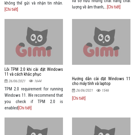
và sở hữu những chất năng chất
không thể gửi và nhận tin nhắn.
lượng về âm thanh,...
[Chi tiết]
[Chi tiết]
Lỗi TPM 2.0 khi cài đặt Windows
11 và cách khắc phục
Hướng dẫn cài đặt Windows 11
26/06/2021
1644
cho máy tính và laptop
TPM 2.0 requirement for running
26/06/2021
1546
Windows 11. We recommend that
[Chi tiết]
you check if TPM 2.0 is
enabled
[Chi tiết]