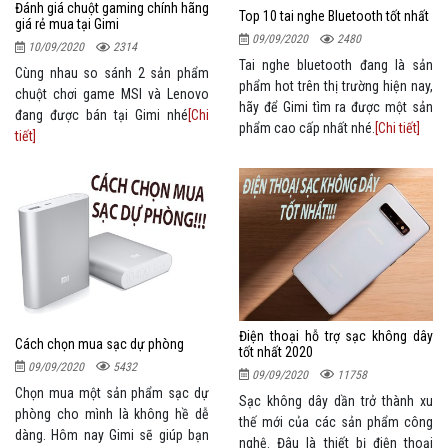
Đánh giá chuột gaming chính hãng
Top 10 tai nghe Bluetooth tốt nhất
giá rẻ mua tại Gimi
09/09/2020
2480
10/09/2020
2314
Tai nghe bluetooth đang là sản
Cùng nhau so sánh 2 sản phẩm
phẩm hot trên thị trường hiện nay,
chuột chơi game MSI và Lenovo
hãy để Gimi tìm ra được một sản
đang được bán tại Gimi nhé
[Chi
phẩm cao cấp nhất nhé.
[Chi tiết]
tiết]
Điện thoại hỗ trợ sạc không dây
Cách chọn mua sạc dự phòng
tốt nhất 2020
09/09/2020
5432
09/09/2020
11758
Chọn mua một sản phẩm sạc dự
Sạc không dây dần trở thành xu
phòng cho mình là không hề dễ
thế mới của các sản phẩm công
dàng. Hôm nay Gimi sẽ giúp bạn
nghệ. Đâu là thiết bị điện thoại