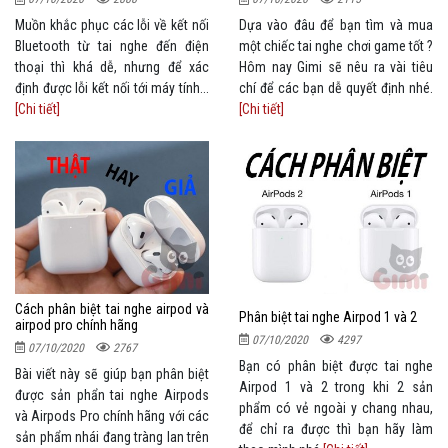
Muồn khắc phục các lỗi về kết nối
Dựa vào đâu để bạn tìm và mua
Bluetooth từ tai nghe đến điện
một chiếc tai nghe chơi game tốt ?
thoại thì khá dễ, nhưng để xác
Hôm nay Gimi sẽ nêu ra vài tiêu
định được lỗi kết nối tới máy tính...
chí để các bạn dễ quyết định nhé.
[Chi tiết]
[Chi tiết]
Cách phân biệt tai nghe airpod và
Phân biệt tai nghe Airpod 1 và 2
airpod pro chính hãng
07/10/2020
4297
07/10/2020
2767
Bạn có phân biệt được tai nghe
Bài viết này sẽ giúp bạn phân biệt
Airpod 1 và 2 trong khi 2 sản
được sản phẩn tai nghe Airpods
phẩm có vẻ ngoài y chang nhau,
và Airpods Pro chính hãng với các
để chỉ ra được thì bạn hãy làm
sản phẩm nhái đang tràng lan trên