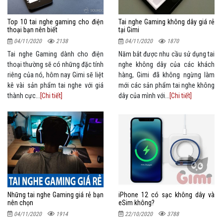
Top 10 tai nghe gaming cho điện
Tai nghe Gaming không dây giá rẻ
thoại bạn nên biết
tại Gimi
04/11/2020
2138
04/11/2020
1870
Tai nghe Gaming dành cho điện
Năm bắt được nhu cầu sử dụng tai
thoại thường sẽ có những đặc tính
nghe không dây của các khách
riêng của nó, hôm nay Gimi sẽ liệt
hàng, Gimi đã không ngừng làm
kê vài sản phẩm tai nghe với giá
mới các sản phẩm tai nghe không
thành cực...
[Chi tiết]
dây của mình với...
[Chi tiết]
Những tai nghe Gaming giá rẻ bạn
iPhone 12 có sạc không dây và
nên chọn
eSim không?
04/11/2020
1914
22/10/2020
3788