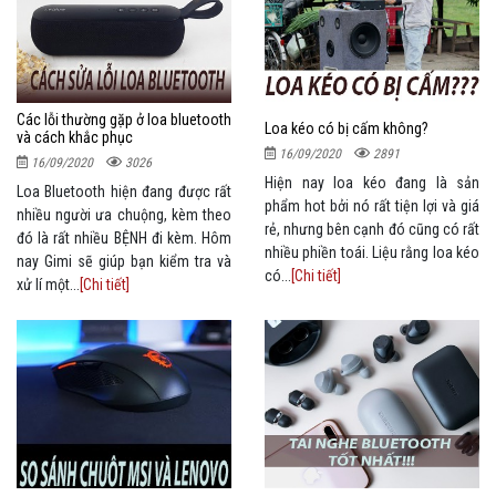
Các lỗi thường gặp ở loa bluetooth
Loa kéo có bị cấm không?
và cách khắc phục
16/09/2020
2891
16/09/2020
3026
Hiện nay loa kéo đang là sản
Loa Bluetooth hiện đang được rất
phẩm hot bởi nó rất tiện lợi và giá
nhiều người ưa chuộng, kèm theo
rẻ, nhưng bên cạnh đó cũng có rất
đó là rất nhiều BỆNH đi kèm. Hôm
nhiều phiền toái. Liệu rằng loa kéo
nay Gimi sẽ giúp bạn kiểm tra và
có...
[Chi tiết]
xử lí một...
[Chi tiết]