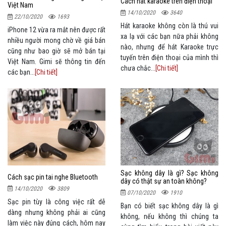
Cách hát karaoke trên điện thoại
Việt Nam
14/10/2020
3640
22/10/2020
1693
Hát karaoke không còn là thú vui
iPhone 12 vừa ra mắt nên được rất
xa lạ với các bạn nữa phải không
nhiều người mong chờ về giá bán
nào, nhưng để hát Karaoke trực
cũng như bao giờ sẽ mở bán tại
tuyến trên điện thoại của mình thì
Việt Nam. Gimi sẽ thông tin đến
chưa chắc...
[Chi tiết]
các bạn...
[Chi tiết]
Sạc không dây là gì? Sạc không
Cách sạc pin tai nghe Bluetooth
dây có thật sự an toàn không?
14/10/2020
3809
07/10/2020
1910
Sạc pin tùy là công việc rất dễ
Bạn có biết sạc không dây là gì
dàng nhưng không phải ai cũng
không, nếu không thì chúng ta
làm việc này đúng cách, hôm nay