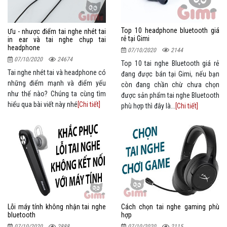
Top 10 headphone bluetooth giá
Ưu - nhược điểm tai nghe nhét tai
rẻ tại Gimi
in ear và tai nghe chụp tai
headphone
07/10/2020
2144
07/10/2020
24674
Top 10 tai nghe Bluetooth giá rẻ
Tai nghe nhét tai và headphone có
đang được bán tại Gimi, nếu bạn
những điểm mạnh và điểm yếu
còn đang chần chừ chưa chọn
như thế nào? Chúng ta cùng tìm
được sản phẩm tai nghe Bluetooth
hiểu qua bài viết này nhé
[Chi tiết]
phù hợp thì đây là...
[Chi tiết]
Lỗi máy tính không nhận tai nghe
Cách chọn tai nghe gaming phù
bluetooth
hợp
07/10/2020
2888
07/10/2020
2115