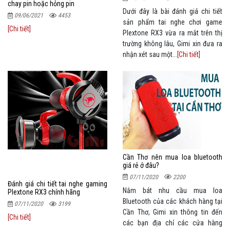
chay pin hoặc hỏng pin
Dưới đây là bài đánh giá chi tiết
09/06/2021
4453
sản phẩm tai nghe chơi game
[Chi tiết]
Plextone RX3 vừa ra mắt trên thị
trường không lâu, Gimi xin đưa ra
nhận xét sau một...
[Chi tiết]
Cần Thơ nên mua loa bluetooth
giá rẻ ở đâu?
07/11/2020
2200
Đánh giá chi tiết tai nghe gaming
Nắm bát nhu cầu mua loa
Plextone RX3 chính hãng
Bluetooth của các khách hàng tại
07/11/2020
3199
Cần Thơ, Gimi xin thông tin đến
[Chi tiết]
các bạn địa chỉ các cửa hàng